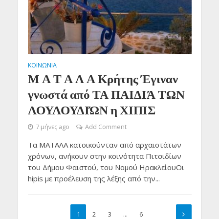
ΚΟΙΝΩΝΙΑ
Μ Α Τ Α Λ Α Κρήτης Έγιναν
γνωστά από ΤΑ ΠΑΙΔΙΆ ΤΩΝ
ΛΟΥΛΟΥΔΙΏΝ η ΧΙΠΙΣ
7 μήνες ago
Add Comment
Τα ΜΑΤΑΛΑ κατοικούνταν από αρχαιοτάτων
χρόνων, ανήκουν στην κοινότητα Πιτσιδίων
του Δήμου Φαιστού, του Νομού ΗρακλείουΟι
hipis με προέλευση της λέξης από την...
1
2
3
…
6