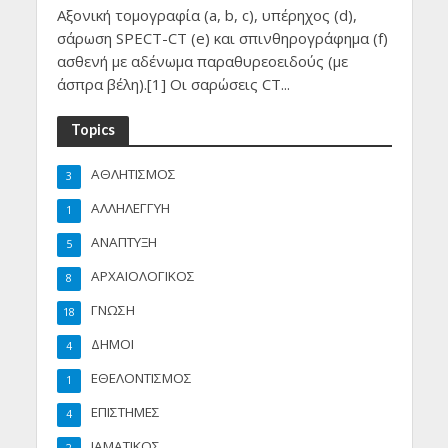
Aξονική τομογραφία (a, b, c), υπέρηχος (d),
σάρωση SPECT-CT (e) και σπινθηρογράφημα (f)
ασθενή με αδένωμα παραθυρεοειδούς (με
άσπρα βέλη).[1] Οι σαρώσεις CT...
Topics
ΑΘΛΗΤΙΣΜΟΣ
3
ΑΛΛΗΛΕΓΓΥΗ
1
ΑΝΑΠΤΥΞΗ
5
ΑΡΧΑΙΟΛΟΓΙΚΟΣ
8
ΓΝΩΣΗ
18
ΔΗΜΟΙ
4
ΕΘΕΛΟΝΤΙΣΜΟΣ
1
ΕΠΙΣΤΗΜΕΣ
4
ΙΑΜΑΤΙΚΟΣ