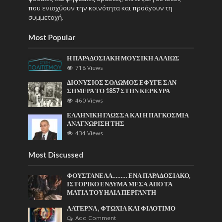
που ενισχύουν την κοινότητα και προάγουν τη
συμμετοχή.
Most Popular
Η ΠΑΡΑΔΟΣΙΑΚΗ ΜΟΥΣΙΚΗ ΑΛΛΙΩΣ
718 Views
ΔΙΟΝΥΣΙΟΣ ΣΟΛΩΜΟΣ ΕΦΥΓΕ ΣΑΝ
ΣΗΜΕΡΑ ΤΟ 1857 ΣΤΗΝ ΚΕΡΚΥΡΑ
460 Views
ΕΛΛΗΝΙΚΗ ΓΛΩΣΣΑ ΚΑΙ Η ΠΑΓΚΟΣΜΙΑ
ΑΝΑΓΝΩΡΙΣΗ ΤΗΣ
434 Views
Most Discussed
ΦΟΥΣΤΑΝΕΛΑ……… ΕΝΑ ΠΑΡΑΔΟΣΙΑΚΟ,
ΙΣΤΟΡΙΚΟ ΕΝΔΥΜΑ ΜΕΣΑ ΑΠΟ ΤΑ
ΜΑΤΙΑ ΤΟΥ ΗΛΙΑ ΠΕΡΓΑΝΤΗ
ΛΑΤΕΡΝΑ , ΦΤΩΧΙΑ ΚΑΙ ΦΙΛΟΤΙΜΟ
Add Comment