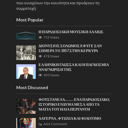
που ενισχύουν την κοινότητα και προάγουν τη
συμμετοχή.
Most Popular
Η ΠΑΡΑΔΟΣΙΑΚΗ ΜΟΥΣΙΚΗ ΑΛΛΙΩΣ
733 Views
ΔΙΟΝΥΣΙΟΣ ΣΟΛΩΜΟΣ ΕΦΥΓΕ ΣΑΝ
ΣΗΜΕΡΑ ΤΟ 1857 ΣΤΗΝ ΚΕΡΚΥΡΑ
478 Views
ΕΛΛΗΝΙΚΗ ΓΛΩΣΣΑ ΚΑΙ Η ΠΑΓΚΟΣΜΙΑ
ΑΝΑΓΝΩΡΙΣΗ ΤΗΣ
450 Views
Most Discussed
ΦΟΥΣΤΑΝΕΛΑ……… ΕΝΑ ΠΑΡΑΔΟΣΙΑΚΟ,
ΙΣΤΟΡΙΚΟ ΕΝΔΥΜΑ ΜΕΣΑ ΑΠΟ ΤΑ
ΜΑΤΙΑ ΤΟΥ ΗΛΙΑ ΠΕΡΓΑΝΤΗ
ΛΑΤΕΡΝΑ , ΦΤΩΧΙΑ ΚΑΙ ΦΙΛΟΤΙΜΟ
Add Comment