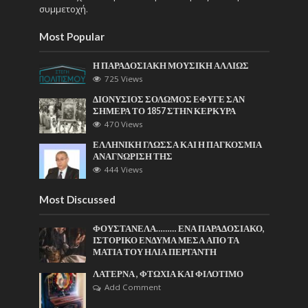
συμμετοχή.
Most Popular
Η ΠΑΡΑΔΟΣΙΑΚΗ ΜΟΥΣΙΚΗ ΑΛΛΙΩΣ
725 Views
ΔΙΟΝΥΣΙΟΣ ΣΟΛΩΜΟΣ ΕΦΥΓΕ ΣΑΝ
ΣΗΜΕΡΑ ΤΟ 1857 ΣΤΗΝ ΚΕΡΚΥΡΑ
470 Views
ΕΛΛΗΝΙΚΗ ΓΛΩΣΣΑ ΚΑΙ Η ΠΑΓΚΟΣΜΙΑ
ΑΝΑΓΝΩΡΙΣΗ ΤΗΣ
444 Views
Most Discussed
ΦΟΥΣΤΑΝΕΛΑ……… ΕΝΑ ΠΑΡΑΔΟΣΙΑΚΟ,
ΙΣΤΟΡΙΚΟ ΕΝΔΥΜΑ ΜΕΣΑ ΑΠΟ ΤΑ
ΜΑΤΙΑ ΤΟΥ ΗΛΙΑ ΠΕΡΓΑΝΤΗ
ΛΑΤΕΡΝΑ , ΦΤΩΧΙΑ ΚΑΙ ΦΙΛΟΤΙΜΟ
Add Comment