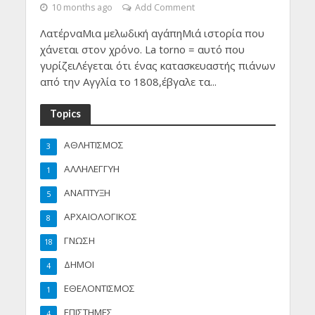
10 months ago
Add Comment
ΛατέρναΜια μελωδική αγάπηΜιά ιστορία που
χάνεται στον χρόνο. La torno = αυτό που
γυρίζειΛέγεται ότι ένας κατασκευαστής πιάνων
από την Αγγλία το 1808,έβγαλε τα...
Topics
ΑΘΛΗΤΙΣΜΟΣ
3
ΑΛΛΗΛΕΓΓΥΗ
1
ΑΝΑΠΤΥΞΗ
5
ΑΡΧΑΙΟΛΟΓΙΚΟΣ
8
ΓΝΩΣΗ
18
ΔΗΜΟΙ
4
ΕΘΕΛΟΝΤΙΣΜΟΣ
1
ΕΠΙΣΤΗΜΕΣ
4