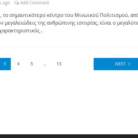
s ago
Add Comment
, το σημαντικότερο κέντρο του Μινωικού Πολιτισμού, απ
ν μεγαλειώδεις της ανθρώπινης ιστορίας, είναι ο μεγαλύτ
 χαρακτηριστικός...
3
4
5
…
13
NEXT