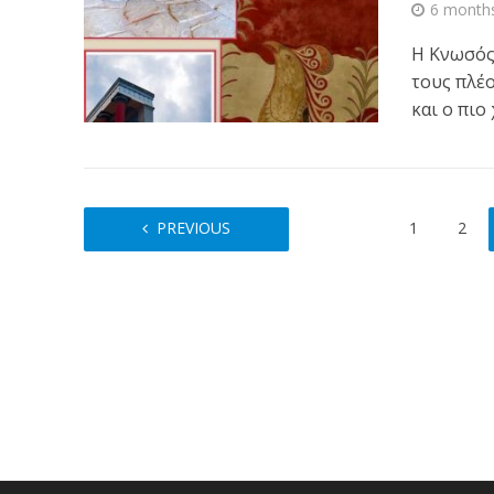
6 month
Η Κνωσός
τους πλέο
και ο πιο
PREVIOUS
1
2