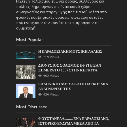
Η Στέγη Πολιτισμού ενώνει φορείς, συλλόγους και
πολίτες, δημιουργώντας έναν κοινό χώρο
συνεργασίας και παραγωγής πολιτισμού. Μέσα από
φυσικές και ψηφιακές δράσεις, δίνει ζωή σε ιδέες
που ενισχύουν την κοινότητα και προάγουν τη
συμμετοχή.
Most Popular
Η ΠΑΡΑΔΟΣΙΑΚΗ ΜΟΥΣΙΚΗ ΑΛΛΙΩΣ
719 Views
ΔΙΟΝΥΣΙΟΣ ΣΟΛΩΜΟΣ ΕΦΥΓΕ ΣΑΝ
ΣΗΜΕΡΑ ΤΟ 1857 ΣΤΗΝ ΚΕΡΚΥΡΑ
462 Views
ΕΛΛΗΝΙΚΗ ΓΛΩΣΣΑ ΚΑΙ Η ΠΑΓΚΟΣΜΙΑ
ΑΝΑΓΝΩΡΙΣΗ ΤΗΣ
436 Views
Most Discussed
ΦΟΥΣΤΑΝΕΛΑ……… ΕΝΑ ΠΑΡΑΔΟΣΙΑΚΟ,
ΙΣΤΟΡΙΚΟ ΕΝΔΥΜΑ ΜΕΣΑ ΑΠΟ ΤΑ