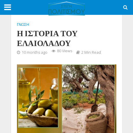
ΓΝΩΣΗ
Η ΙΣΤΟΡΙΑ ΤΟΥ
ΕΛΑΙΟΛΑΔΟΥ
80 Views
10 months ago
2 Min Read