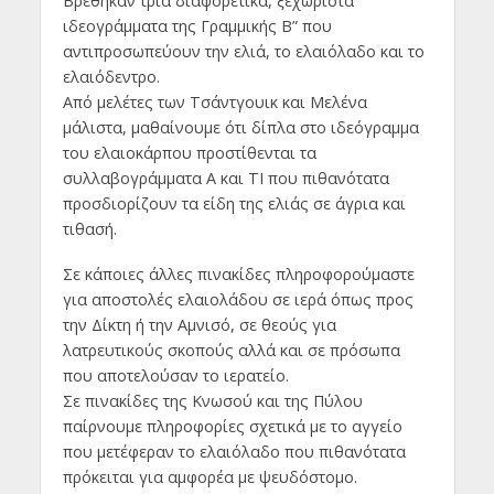
Βρέθηκαν τρία διαφορετικά, ξεχωριστά
ιδεογράμματα της Γραμμικής Β” που
αντιπροσωπεύουν την ελιά, το ελαιόλαδο και το
ελαιόδεντρο.
Από μελέτες των Τσάντγουικ και Μελένα
μάλιστα, μαθαίνουμε ότι δίπλα στο ιδεόγραμμα
του ελαιοκάρπου προστίθενται τα
συλλαβογράμματα Α και ΤΙ που πιθανότατα
προσδιορίζουν τα είδη της ελιάς σε άγρια και
τιθασή.
Σε κάποιες άλλες πινακίδες πληροφορούμαστε
για αποστολές ελαιολάδου σε ιερά όπως προς
την Δίκτη ή την Αμνισό, σε θεούς για
λατρευτικούς σκοπούς αλλά και σε πρόσωπα
που αποτελούσαν το ιερατείο.
Σε πινακίδες της Κνωσού και της Πύλου
παίρνουμε πληροφορίες σχετικά με το αγγείο
που μετέφεραν το ελαιόλαδο που πιθανότατα
πρόκειται για αμφορέα με ψευδόστομο.