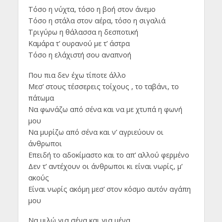
Tόσο η νύχτα, τόσο η βοή στον άνεμο
Τόσο η στάλα στον αέρα, τόσο η σιγαλιά
Τριγύρω η θάλασσα η δεσποτική
Καμάρα τ’ ουρανού με τ’ άστρα
Τόσο η ελάχιστή σου αναπνοή
Που πια δεν έχω τίποτε άλλο
Μεσ’ στους τέσσερεις τοίχους , το ταβάνι, το
πάτωμα
Να φωνάζω από σένα και να με χτυπά η φωνή
μου
Να μυρίζω από σένα και ν’ αγριεύουν οι
άνθρωποι
Επειδή το αδοκίμαστο και το απ’ αλλού φερμένο
Δεν τ’ αντέχουν οι άνθρωποι κι είναι νωρίς, μ’
ακούς
Είναι νωρίς ακόμη μεσ’ στον κόσμο αυτόν αγάπη
μου
Να μιλώ για σένα και για μένα.