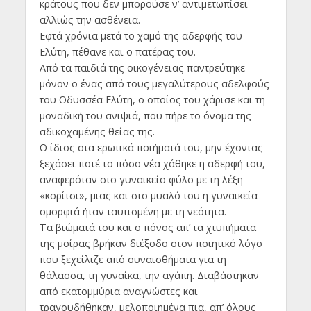
κράτους που δεν μπορούσε ν’ αντιμετωπίσει
αλλιώς την ασθένεια.
Εφτά χρόνια μετά το χαμό της αδερφής του
Ελύτη, πέθανε και ο πατέρας του.
Από τα παιδιά της οικογένειας παντρεύτηκε
μόνον ο ένας από τους μεγαλύτερους αδελφούς
του Οδυσσέα Ελύτη, ο οποίος του χάρισε και τη
μοναδική του ανιψιά, που πήρε το όνομα της
αδικοχαμένης θείας της.
Ο ίδιος στα ερωτικά ποιήματά του, μην έχοντας
ξεχάσει ποτέ το πόσο νέα χάθηκε η αδερφή του,
αναφερόταν στο γυναικείο φύλο με τη λέξη
«κορίτσι», μιας και στο μυαλό του η γυναικεία
ομορφιά ήταν ταυτισμένη με τη νεότητα.
Τα βιώματά του και ο πόνος απ’ τα χτυπήματα
της μοίρας βρήκαν διέξοδο στον ποιητικό λόγο
που ξεχείλιζε από συναισθήματα για τη
θάλασσα, τη γυναίκα, την αγάπη. Διαβάστηκαν
από εκατομμύρια αναγνώστες και
τραγουδήθηκαν, μελοποιημένα πια, απ’ όλους