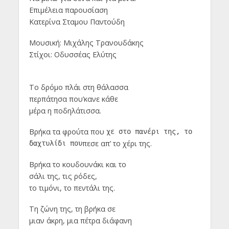
Επιμέλεια παρουσίαση
Κατερίνα Σταμου Παντούδη
Μουσική: Μιχάλης Τρανουδάκης
Στίχοι: Οδυσσέας Ελύτης
Το δρόμο πλάι στη θάλασσα
περπάτησα που’κανε κάθε
μέρα η ποδηλάτισσα.
Βρήκα τα φρούτα που
χε στο πανέρι της, το
πεσε απ’ το χέρι της.
δαχτυλίδι που
Βρήκα το κουδουνάκι και το
σάλι της, τις ρόδες,
το τιμόνι, το πεντάλι της.
Τη ζώνη της, τη βρήκα σε
μιαν άκρη, μια πέτρα διάφανη