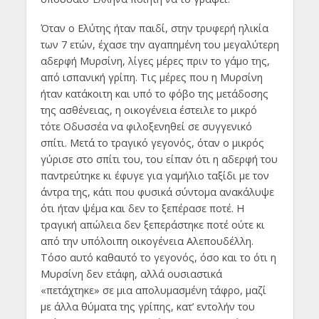
Όταν ο Ελύτης ήταν παιδί, στην τρυφερή ηλικία
των 7 ετών, έχασε την αγαπημένη του μεγαλύτερη
αδερφή Μυρσίνη, λίγες μέρες πριν το γάμο της,
από ισπανική γρίπη. Τις μέρες που η Μυρσίνη
ήταν κατάκοιτη και υπό το φόβο της μετάδοσης
της ασθένειας, η οικογένεια έστειλε το μικρό
τότε Οδυσσέα να φιλοξενηθεί σε συγγενικό
σπίτι. Μετά το τραγικό γεγονός, όταν ο μικρός
γύρισε στο σπίτι του, του είπαν ότι η αδερφή του
παντρεύτηκε κι έφυγε για γαμήλιο ταξίδι με τον
άντρα της, κάτι που φυσικά σύντομα ανακάλυψε
ότι ήταν ψέμα και δεν το ξεπέρασε ποτέ. Η
τραγική απώλεια δεν ξεπεράστηκε ποτέ ούτε κι
από την υπόλοιπη οικογένεια Αλεπουδέλλη.
Τόσο αυτό καθαυτό το γεγονός, όσο και το ότι η
Μυρσίνη δεν ετάφη, αλλά ουσιαστικά
«πετάχτηκε» σε μια απολυμασμένη τάφρο, μαζί
με άλλα θύματα της γρίπης, κατ’ εντολήν του