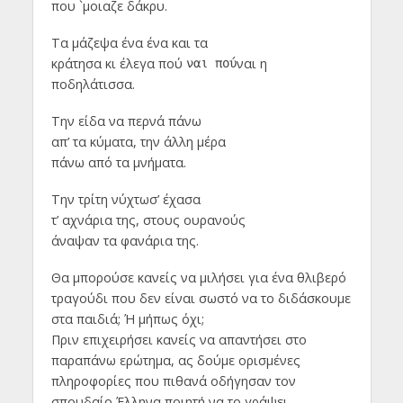
που `μοιαζε δάκρυ.
Τα μάζεψα ένα ένα και τα
κράτησα κι έλεγα πού
ναι η
ναι πού
ποδηλάτισσα.
Την είδα να περνά πάνω
απ’ τα κύματα, την άλλη μέρα
πάνω από τα μνήματα.
Την τρίτη νύχτωσ’ έχασα
τ’ αχνάρια της, στους ουρανούς
άναψαν τα φανάρια της.
Θα μπορούσε κανείς να μιλήσει για ένα θλιβερό
τραγούδι που δεν είναι σωστό να το διδάσκουμε
στα παιδιά; Ή μήπως όχι;
Πριν επιχειρήσει κανείς να απαντήσει στο
παραπάνω ερώτημα, ας δούμε ορισμένες
πληροφορίες που πιθανά οδήγησαν τον
σπουδαίο Έλληνα ποιητή να το γράψει.