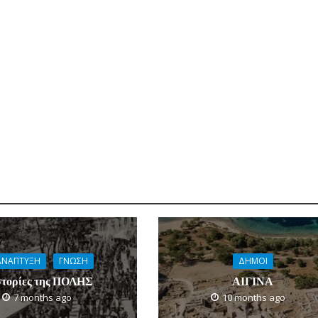
ΑΝΑΠΤΥΞΗ
ΓΝΩΣΗ
ΔΗΜΟΙ
στορίες της ΠΟΛΗΣ
ΑΙΓΙΝΑ
7 months ago
10 months ago