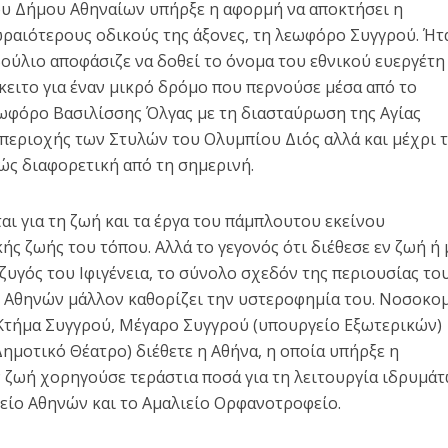
υ Δήμου Αθηναίων υπήρξε η αφορμή να αποκτήσει η
ραιότερους οδικούς της άξονες, τη λεωφόρο Συγγρού. Ήτ
ούλιο αποφάσιζε να δοθεί το όνομα του εθνικού ευεργέτη 
κειτο για έναν μικρό δρόμο που περνούσε μέσα από το
εωφόρο Βασιλίσσης Όλγας με τη διασταύρωση της Αγίας
 περιοχής των Στυλών του Ολυμπίου Διός αλλά και μέχρι 
ώς διαφορετική από τη σημερινή.
ι για τη ζωή και τα έργα του πάμπλουτου εκείνου
ς ζωής του τόπου. Αλλά το γεγονός ότι διέθεσε εν ζωή ή 
ύζυγός του Ιφιγένεια, το σύνολο σχεδόν της περιουσίας το
 Αθηνών μάλλον καθορίζει την υστεροφημία του. Νοσοκο
Κτήμα Συγγρού, Μέγαρο Συγγρού (υπουργείο Εξωτερικών)
ημοτικό Θέατρο) διέθετε η Αθήνα, η οποία υπήρξε η
ν ζωή χορηγούσε τεράστια ποσά για τη λειτουργία ιδρυμά
ίο Αθηνών και το Αμαλιείο Ορφανοτροφείο.