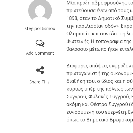
Μία πράξη αβροφροσύνης το
πρωτεύουσα έναν από τους ω
1898, όταν το Δημοτικό Συμβ
την παριλισσίαν οδόν». Επρό
stegipolitismou
Ολυμπιείο και συνέδεε τη λ
Φωτεινής. Η τοπογραφία της
θαλάσσιο μέτωπο ήταν εντελ
Add Comment
Διάφορες απόψεις εκφράζοντα
πρωταγωνιστή της οικονομική
διαθήκη του, ο ίδιος και η σ
Share This!
κυρίως υπέρ της πόλεως των
Συγγρού, Φυλακές Συγγρού, 
ακόμη και Θέατρο Συγγρού (Δ
ευνοούμενη του ευεργέτη. Ε
όπως το Δημοτικό Βρεφοκομε