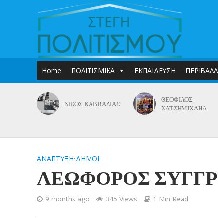
Home
ΠΟΛΙΤΙΣΜΙΚΑ
ΕΚΠΑΙΔΕΥΣΗ
ΠΕΡΙΒΑΛ
ΘΕΟΦΙΛΟΣ
ΝΙΚΟΣ ΚΑΒΒΑΔΙΑΣ
ΧΑΤΖΗΜΙΧΑΗΛ
ΑΝΑΠΤΥΞΗ
•
ΔΗΜΟΙ
ΛΕΩΦΟΡΟΣ ΣΥΓΓ
9 months ago
345 Views
1 Min Read