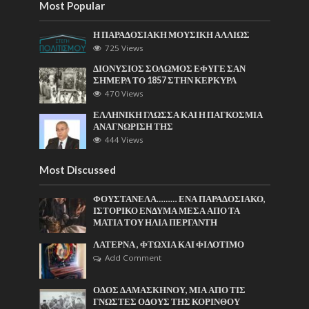
Most Popular
Η ΠΑΡΑΔΟΣΙΑΚΗ ΜΟΥΣΙΚΗ ΑΛΛΙΩΣ
725 Views
ΔΙΟΝΥΣΙΟΣ ΣΟΛΩΜΟΣ ΕΦΥΓΕ ΣΑΝ
ΣΗΜΕΡΑ ΤΟ 1857 ΣΤΗΝ ΚΕΡΚΥΡΑ
470 Views
ΕΛΛΗΝΙΚΗ ΓΛΩΣΣΑ ΚΑΙ Η ΠΑΓΚΟΣΜΙΑ
ΑΝΑΓΝΩΡΙΣΗ ΤΗΣ
444 Views
Most Discussed
ΦΟΥΣΤΑΝΕΛΑ……… ΕΝΑ ΠΑΡΑΔΟΣΙΑΚΟ,
ΙΣΤΟΡΙΚΟ ΕΝΔΥΜΑ ΜΕΣΑ ΑΠΟ ΤΑ
ΜΑΤΙΑ ΤΟΥ ΗΛΙΑ ΠΕΡΓΑΝΤΗ
ΛΑΤΕΡΝΑ , ΦΤΩΧΙΑ ΚΑΙ ΦΙΛΟΤΙΜΟ
Add Comment
ΟΔΟΣ ΔΑΜΑΣΚΗΝΟΥ, ΜΙΑ ΑΠΟ ΤΙΣ
ΓΝΩΣΤΕΣ ΟΔΟΥΣ ΤΗΣ ΚΟΡΙΝΘΟΥ