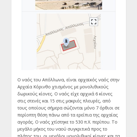
Ο ναός του Απόλλωνα, είναι αρχαϊκός ναός στην
Αρχαία Κόρινθο χτισμένος με μονολιθικούς
δωρικούς κίονες. Ο ναός είχε αρχικά 6 κίονες
στις στενές και 15 στις μακριές πλευρές, από
τους οποίους σήμερα σώζονται μόνο 7 όρθιοι σε
περίοπτη θέση πάνω από τα ερείπια της αρχαίας
αγοράς. Ο ναός χτίστηκε το 530 π.Χ. περίπου. Το
μεγάλο μήκος του ναού συγκριτικά προς το
πλάτος του, οι μεγάλοι μονολιθικοί κίονες και τα