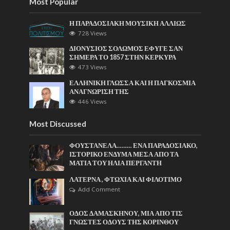
Most Popular
Η ΠΑΡΑΔΟΣΙΑΚΗ ΜΟΥΣΙΚΗ ΑΛΛΙΩΣ
728 Views
ΔΙΟΝΥΣΙΟΣ ΣΟΛΩΜΟΣ ΕΦΥΓΕ ΣΑΝ
ΣΗΜΕΡΑ ΤΟ 1857 ΣΤΗΝ ΚΕΡΚΥΡΑ
473 Views
ΕΛΛΗΝΙΚΗ ΓΛΩΣΣΑ ΚΑΙ Η ΠΑΓΚΟΣΜΙΑ
ΑΝΑΓΝΩΡΙΣΗ ΤΗΣ
446 Views
Most Discussed
ΦΟΥΣΤΑΝΕΛΑ……… ΕΝΑ ΠΑΡΑΔΟΣΙΑΚΟ,
ΙΣΤΟΡΙΚΟ ΕΝΔΥΜΑ ΜΕΣΑ ΑΠΟ ΤΑ
ΜΑΤΙΑ ΤΟΥ ΗΛΙΑ ΠΕΡΓΑΝΤΗ
ΛΑΤΕΡΝΑ , ΦΤΩΧΙΑ ΚΑΙ ΦΙΛΟΤΙΜΟ
Add Comment
ΟΔΟΣ ΔΑΜΑΣΚΗΝΟΥ, ΜΙΑ ΑΠΟ ΤΙΣ
ΓΝΩΣΤΕΣ ΟΔΟΥΣ ΤΗΣ ΚΟΡΙΝΘΟΥ