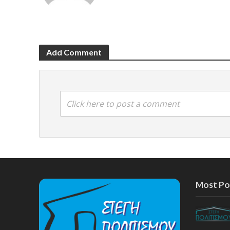
Add Comment
Click here to post a comment
Most Po