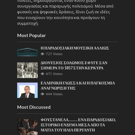
πολίτες, δημιουργώντας έναν κοινό χώρο
συνεργασίας και παραγωγής πολιτισμού. Μέσα από
φυσικές και ψηφιακές δράσεις, δίνει ζωή σε ιδέες
που ενισχύουν την κοινότητα και προάγουν τη
συμμετοχή.
Most Popular
Η ΠΑΡΑΔΟΣΙΑΚΗ ΜΟΥΣΙΚΗ ΑΛΛΙΩΣ
727 Views
ΔΙΟΝΥΣΙΟΣ ΣΟΛΩΜΟΣ ΕΦΥΓΕ ΣΑΝ
ΣΗΜΕΡΑ ΤΟ 1857 ΣΤΗΝ ΚΕΡΚΥΡΑ
471 Views
ΕΛΛΗΝΙΚΗ ΓΛΩΣΣΑ ΚΑΙ Η ΠΑΓΚΟΣΜΙΑ
ΑΝΑΓΝΩΡΙΣΗ ΤΗΣ
444 Views
Most Discussed
ΦΟΥΣΤΑΝΕΛΑ……… ΕΝΑ ΠΑΡΑΔΟΣΙΑΚΟ,
ΙΣΤΟΡΙΚΟ ΕΝΔΥΜΑ ΜΕΣΑ ΑΠΟ ΤΑ
ΜΑΤΙΑ ΤΟΥ ΗΛΙΑ ΠΕΡΓΑΝΤΗ