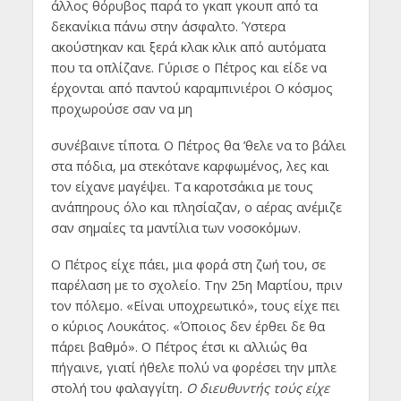
άλλος θόρυβος παρά το γκαπ γκουπ από τα
δεκανίκια πάνω στην άσφαλτο. Ύστερα
ακούστηκαν και ξερά κλακ κλικ από αυτόματα
που τα οπλίζανε. Γύρισε ο Πέτρος και είδε να
έρχονται από παντού καραμπινιέροι Ο κόσμος
προχωρούσε σαν να μη
συνέβαινε τίποτα. Ο Πέτρος θα ’θελε να το βάλει
στα πόδια, μα στεκότανε καρφωμένος, λες και
τον είχανε μαγέψει. Τα καροτσάκια με τους
ανάπηρους όλο και πλησίαζαν, ο αέρας ανέμιζε
σαν σημαίες τα μαντίλια των νοσοκόμων.
Ο Πέτρος είχε πάει, μια φορά στη ζωή του, σε
παρέλαση με το σχολείο. Την 25η Μαρτίου, πριν
τον πόλεμο. «Είναι υποχρεωτικό», τους είχε πει
ο κύριος Λουκάτος. «Όποιος δεν έρθει δε θα
πάρει βαθμό». Ο Πέτρος έτσι κι αλλιώς θα
πήγαινε, γιατί ήθελε πολύ να φορέσει την μπλε
στολή του φαλαγγίτη
. Ο διευθυντής τούς είχε