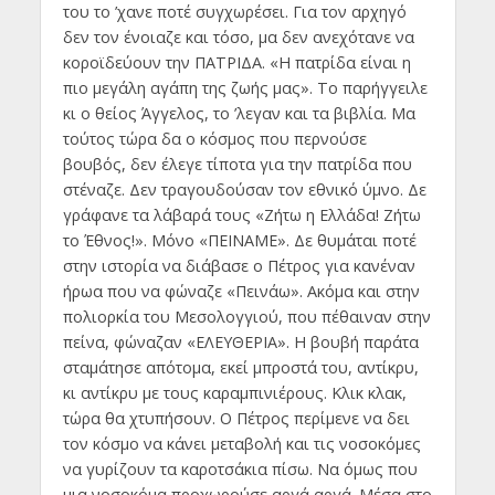
του το ’χανε ποτέ συγχωρέσει. Για τον αρχηγό
δεν τον ένοιαζε και τόσο, μα δεν ανεχότανε να
κοροϊδεύουν την ΠΑΤΡΙΔΑ. «Η πατρίδα είναι η
πιο μεγάλη αγάπη της ζωής μας». Το παρήγγειλε
κι ο θείος Άγγελος, το ’λεγαν και τα βιβλία. Μα
τούτος τώρα δα ο κόσμος που περνούσε
βουβός, δεν έλεγε τίποτα για την πατρίδα που
στέναζε. Δεν τραγουδούσαν τον εθνικό ύμνο. Δε
γράφανε τα λάβαρά τους «Ζήτω η Ελλάδα! Ζήτω
το Έθνος!». Μόνο «ΠΕΙΝΑΜΕ». Δε θυμάται ποτέ
στην ιστορία να διάβασε ο Πέτρος για κανέναν
ήρωα που να φώναζε «Πεινάω». Ακόμα και στην
πολιορκία του Μεσολογγιού, που πέθαιναν στην
πείνα, φώναζαν «ΕΛΕΥΘΕΡΙΑ». Η βουβή παράτα
σταμάτησε απότομα, εκεί μπροστά του, αντίκρυ,
κι αντίκρυ με τους καραμπινιέρους. Κλικ κλακ,
τώρα θα χτυπήσουν. Ο Πέτρος περίμενε να δει
τον κόσμο να κάνει μεταβολή και τις νοσοκόμες
να γυρίζουν τα καροτσάκια πίσω. Να όμως που
μια νοσοκόμα προχωρούσε αργά αργά. Μέσα στο