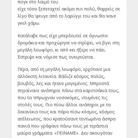
πογκ στο λαιμό του
είχε τόσο ξεπεταχτεί ακόμα πιο πολύ, θαρρείς σε
λίγο θα ’φευγε από το λαρύγγι του και θα ’κανε
γκελ χάμω.
Κατάλαβε πως είχε μπερδευτεί σε άγνωστα
δρομάκια και προχώρησε να στρίψει, να βγει στη
μεγάλη λεωφόρο, κι από κει ήξερε να πάει.
Έστριψε και νόμισε πως ονειρεύεται.
Πέρα, από τη μεγάλη λεωφόρο, ερχότανε μια
αλλόκοτη λιτανεία. Βάδιζε κόσμος πολύς,
βουβός, λες και ήτανε μαγεμένος. Μπροστά
πηγαίνανε ανάπηροι πάνω στα καροτσάκια τους,
που τα ’σπρωχναν νοσοκόμες, ντυμένες τις
στολές τους. Πιο πίσω άλλοι ανάπηροι με τα
δεκανίκια τους και πάρα πίσω κόσμος, κόσμος
ατέλειωτος, που κρατούσανε τεντωμένα άσπρα
πανιά που γράφανε πάνω τους με τεράστια
μαύρα γράμματα: «ΠΕΙΝΑΜΕ». Δεν ακουγόταν