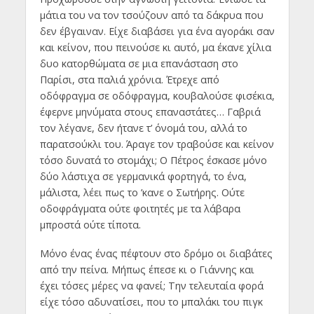
μάτια του να τον τσούζουν από τα δάκρυα που
δεν έβγαιναν. Είχε διαβάσει για ένα αγοράκι σαν
και κείνον, που πεινούσε κι αυτό, μα έκανε χίλια
δυο κατορθώματα σε μια επανάσταση στο
Παρίσι, στα παλιά χρόνια. Έτρεχε από
οδόφραγμα σε οδόφραγμα, κουβαλούσε φισέκια,
έφερνε μηνύματα στους επαναστάτες… Γαβριά
τον λέγανε, δεν ήτανε τ’ όνομά του, αλλά το
παρατσούκλι του. Άραγε τον τραβούσε και κείνον
τόσο δυνατά το στομάχι; Ο Πέτρος έσκασε μόνο
δύο λάστιχα σε γερμανικά φορτηγά, το ένα,
μάλιστα, λέει πως το ’κανε ο Σωτήρης. Ούτε
οδοφράγματα ούτε φοιτητές με τα λάβαρα
μπροστά ούτε τίποτα.
Μόνο ένας ένας πέφτουν στο δρόμο οι διαβάτες
από την πείνα. Μήπως έπεσε κι ο Γιάννης και
έχει τόσες μέρες να φανεί; Την τελευταία φορά
είχε τόσο αδυνατίσει, που το μπαλάκι του πιγκ