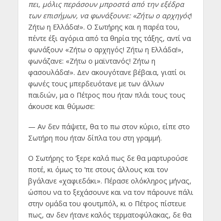
πει, μόλις περάσουν μπροστά από την εξέδρα
των επισήμων, να φωνάξουνε: «Ζήτω ο αρχηγός
!
Ζήτω η Ελλάδα!». Ο Σωτήρης και η παρέα του,
πέντε έξι αγόρια από τα θηρία της τάξης, αντί να
φωνάξουν «Ζήτω ο αρχηγός! Ζήτω η Ελλάδα!»,
φωνάζανε: «Ζήτω ο μαϊντανός! Ζήτω η
φασουλάδα!». Δεν ακουγότανε βέβαια, γιατί οι
φωνές τους μπερδευότανε με των άλλων
παιδιών, μα ο Πέτρος που ήταν πλάι τους τους
άκουσε και θύμωσε:
— Αν δεν πάψετε, θα το πω στον κύριο, είπε στο
Σωτήρη που ήταν δίπλα του στη γραμμή.
Ο Σωτήρης το ’ξερε καλά πως δε θα μαρτυρούσε
ποτέ, κι όμως το ’πε στους άλλους και τον
βγάλανε «χαφιεδάκι». Πέρασε ολόκληρος μήνας,
ώσπου να το ξεχάσουνε και να τον πάρουνε πάλι
στην ομάδα του φουτμπόλ, κι ο Πέτρος πίστευε
πως, αν δεν ήτανε καλός τερματοφύλακας, δε θα