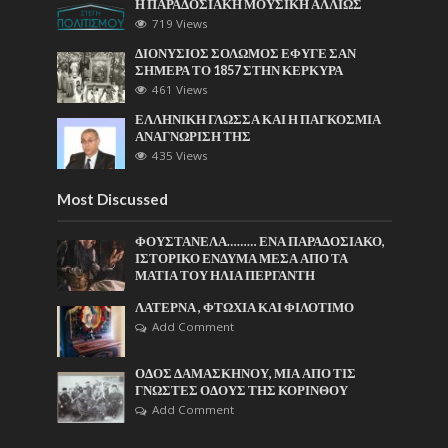
Η ΠΑΡΑΔΟΣΙΑΚΗ ΜΟΥΣΙΚΗ ΑΛΛΙΩΣ
719 Views
ΔΙΟΝΥΣΙΟΣ ΣΟΛΩΜΟΣ ΕΦΥΓΕ ΣΑΝ
ΣΗΜΕΡΑ ΤΟ 1857 ΣΤΗΝ ΚΕΡΚΥΡΑ
461 Views
ΕΛΛΗΝΙΚΗ ΓΛΩΣΣΑ ΚΑΙ Η ΠΑΓΚΟΣΜΙΑ
ΑΝΑΓΝΩΡΙΣΗ ΤΗΣ
435 Views
Most Discussed
ΦΟΥΣΤΑΝΕΛΑ……… ΕΝΑ ΠΑΡΑΔΟΣΙΑΚΟ,
ΙΣΤΟΡΙΚΟ ΕΝΔΥΜΑ ΜΕΣΑ ΑΠΟ ΤΑ
ΜΑΤΙΑ ΤΟΥ ΗΛΙΑ ΠΕΡΓΑΝΤΗ
ΛΑΤΕΡΝΑ , ΦΤΩΧΙΑ ΚΑΙ ΦΙΛΟΤΙΜΟ
Add Comment
ΟΔΟΣ ΔΑΜΑΣΚΗΝΟΥ, ΜΙΑ ΑΠΟ ΤΙΣ
ΓΝΩΣΤΕΣ ΟΔΟΥΣ ΤΗΣ ΚΟΡΙΝΘΟΥ
Add Comment